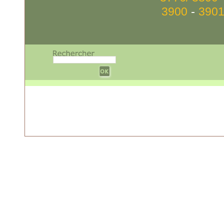
-
3900
3901
w