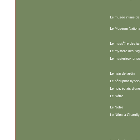
Le musée intime de
Le Muséum National 
Le mystÃ¨re des ja
Le mystère des Ni
Le mystérieux priso
Le nain de jardin
Le nénuphar hybrid
Le noir, éclats d’un
Le Nôtre
Le Nôtre
Le Nôtre à Chantilly