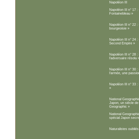
Napoléon III
Napoléon III n° 17 : 
Fontainebleau »
Napoléon III n° 22 :
bourgeoisie »
Napoléon III n° 24 :
Second Empire »
Napoléon III n° 28 :
l’adversaire résolu 
Napoléon III n° 30 : 
l’armée, une passio
Napoléon III n° 33 : 
»
National Geographic
Japon, un siècle de
Geographic »
National Geographi
spécial Japon secre
Naturalistes oubli