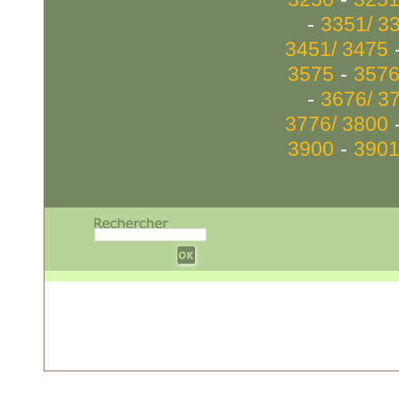
-
3351/ 3
3451/ 3475
-
3575
3576
-
3676/ 3
3776/ 3800
-
3900
3901
w