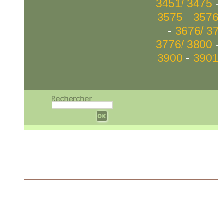
3451/ 3475
-
3575
3576
-
3676/ 3
3776/ 3800
-
3900
3901
w