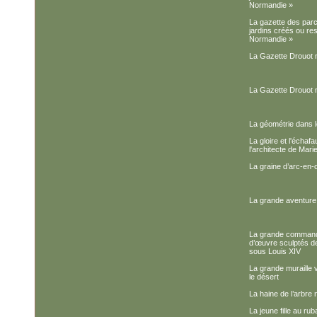
Normandie »
La gazette des parcs
jardins créés ou re
Normandie »
La Gazette Drouot 
La Gazette Drouot 
La géométrie dans 
La gloire et l'échafa
l'architecte de Mari
La graine d’arc-en-c
La grande aventur
La grande command
d’œuvre sculptés de
sous Louis XIV
La grande muraille 
le désert
La haine de l’arbre n
La jeune fille au rub