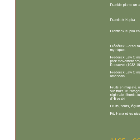
Franklin plante un a
Frantisek Kupka
Frantisek Kupka en
Frédérick Gersal ra
mythiques
Frederick Law Olms
park movement amér
Roosevelt (1932-19
Frederick Law Olms
américain
Fruits en majesté, un
sur fruits, le Potage
régionale d'horticultu
d'Hirosaki
Fruits, fleurs, légu
Fû, Hana et les piss