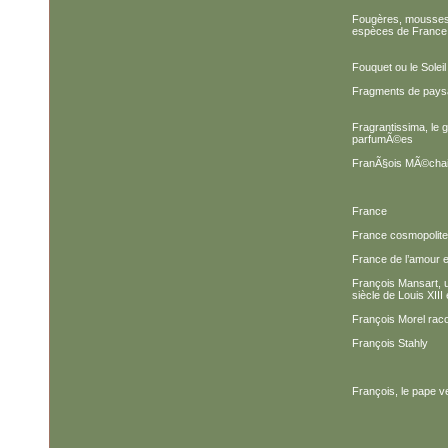
Fougères, mousses 
espèces de France 
Fouquet ou le Soleil
Fragments de pays
Fragrantissima, le 
parfumÃ©es
FranÃ§ois MÃ©chain,
France
France cosmopolite 
France de l’amour e
François Mansart, u
siècle de Louis XIII
François Morel rac
François Stahly
François, le pape ve