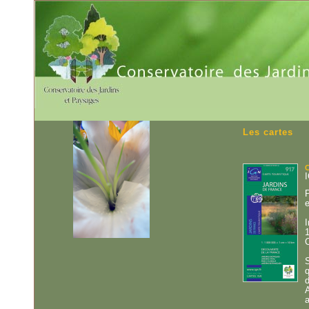
Les cartes
C
P
e
I
1
C
S
q
d
A
a