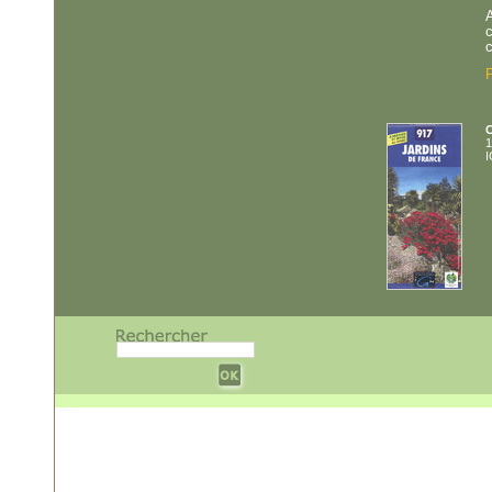
A
c
c
P
C
1
w