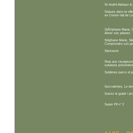
St-André Abbaye & 
Statues dans la vill
en Centre-Val de Lo
StÃ©phane Marie, S
Aimer ses plantes
Stéphane Marie, Sil
Comprendre son jar
Stickwork
Stop aux ravageurs
solutions préventive
Sublimes parcs et j
Succulentes, Le des
Suivez le guide ! p
Super Pif n° 2