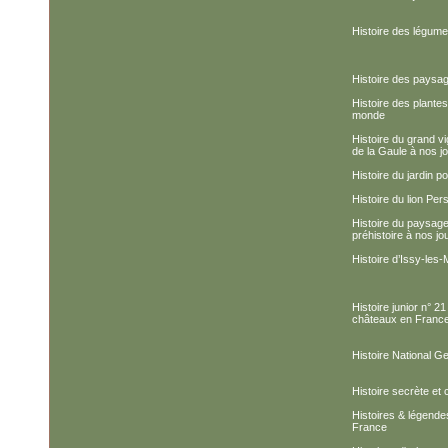
Histoire des légum
Histoire des paysa
Histoire des plante
monde
Histoire du grand vi
de la Gaule à nos j
Histoire du jardin p
Histoire du lion Pe
Histoire du paysage 
préhistoire à nos jo
Histoire d’Issy-les
Histoire junior n° 2
châteaux en France
Histoire National G
Histoire secrète et 
Histoires & légend
France