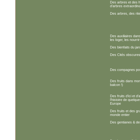
Des arbres et des 
d’arbres extraordin
Des arbres, des ri
Des auxiliaires dans 
les loger, les nourrir
Des bienfaits du jar
Des Cités obscures à
Des compagnes po
Des fruits dans mon
balcon !)
Des fruits d’ici et d’
l’histoire de quelq
Europe
Des fruits et des g
monde entier
Des gentianes & d