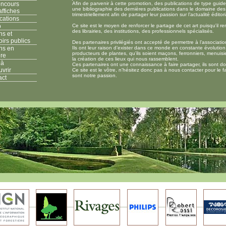
oncours
Afin de parvenir à cette promotion, des publications de type gui
une bibliographie des dernières publications dans le domaine des j
ffiches
trimestriellement afin de partager leur passion sur l’actualité éditori
cations
o
Ce site est le moyen de renforcer le partage de cet art puisqu'il re
des librairies, des institutions, des professionnels spécialisés.
ns et
irs publics
Des partenaires privilégiés ont accepté de permettre à l’associatio
ns en
Ils ont leur raison d’exister dans ce monde en constante évolution,
producteurs de plantes, qu’ils soient maçons, ferronniers, menuisiers
re
la création de ces lieux qui nous rassemblent.
 à
Ces partenaires ont une connaissance à faire partager, ils sont d
vrir
Ce site est le vôtre, n'hésitez donc pas à nous contacter pour le f
sont notre passion.
act