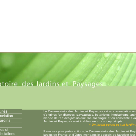
lités
Le Conservatoire des Jardins et Paysages est une association un
d'origines fort diverses, paysagistes, botanistes, horticulteurs, arc
ociation
monde de l’art des jardins que l'on sait fragile et en constante év
ardins
Jardins et Paysages sont établies sur un concept simple :
s
«
Un jardin connu est un jardi
hes et
Parmi ses principales actions, le Conservatoire des Jardins et P
estations
jardins de France et d'Outre mer dans le dessein de favoriser leu