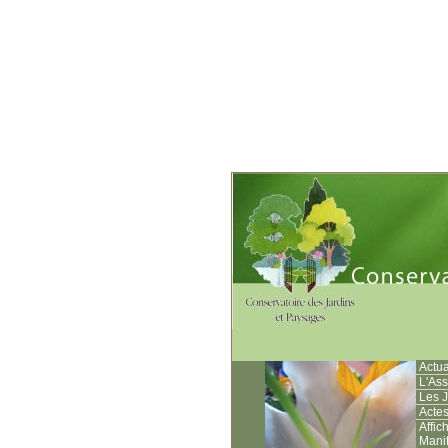
Actua
L'Ass
Les J
Acte
Affic
Manif