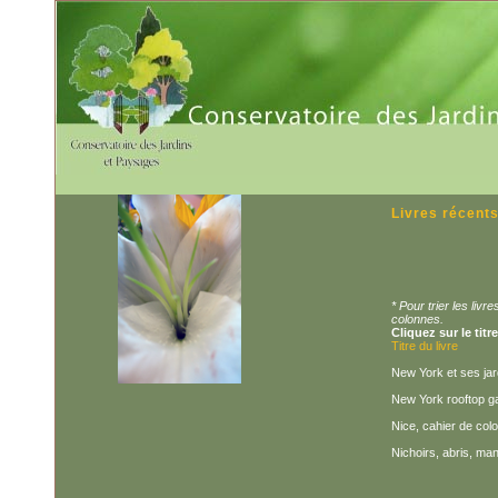
Livres récent
* Pour trier les liv
colonnes.
Cliquez sur le titr
Titre du livre
New York et ses jar
New York rooftop g
Nice, cahier de col
Nichoirs, abris, ma