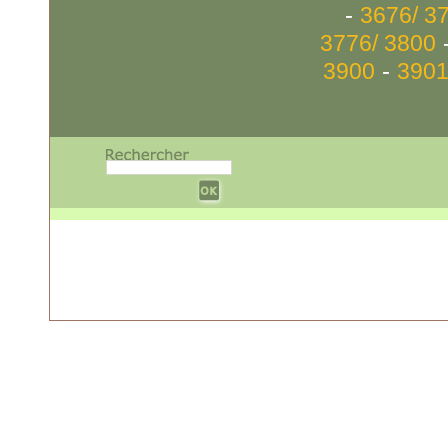
-
3676/ 3
3776/ 3800
-
3900
3901
w