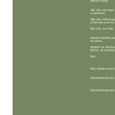
Massif central
Nils-Udo, l’art dans
et peintures
Nils-Udo, l’artiste 
et dessine avec les 
Nils-Udo, sur l’eau
Niwaki et jardins ja
de nature
Nogent-sur-Verniss
Barres, de la préhis
Noir
Noir, histoire d’une 
Normandie passion 
Normandie passion 