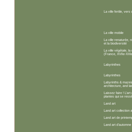
La ville fertile, ver
La ville mobile
La ville renaturée, r
et la biodiversité
La ville végétale, la
(France, XVIIe-XXIe
Labyrinthes
Labyrinthes
Labyrinths & mazes,
architecture, and l
Laissez faire ! L’art
plantes qui se ress
Land art
Land art collection
Land art de printem
Land art d’automne