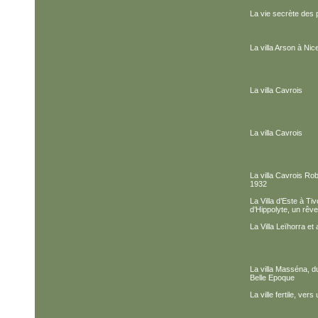
La vie secrète des 
La villa Arson à Nic
La villa Cavrois
La villa Cavrois
La villa Cavrois Ro
1932
La Villa d’Este à Ti
d’Hippolyte, un rêve
La Villa Leïhorra et 
La villa Masséna, d
Belle Epoque
La ville fertile, ver