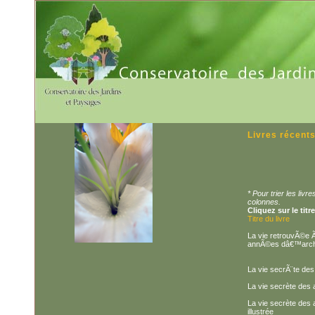
Livres récent
* Pour trier les liv
colonnes.
Cliquez sur le titr
Titre du livre
La vie retrouvÃ©e Ã 
annÃ©es dâ€™archÃ
La vie secrÃ¨te des
La vie secrète des 
La vie secrète des a
illustrée