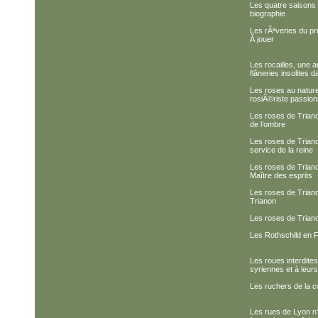
Les quatre saisons 
biographie
Les rÃªveries du pr
Ã jouer
Les rocailles, une a
flâneries insolites d
Les roses au nature
rosiÃ©riste passio
Les roses de Trianon
de l’ombre
Les roses de Triano
service de la reine
Les roses de Triano
Maître des esprits
Les roses de Triano
Trianon
Les roses de Trian
Les Rothschild en F
Les roues interdit
syriennes et à leurs
Les ruchers de la c
Les rues de Lyon n° 