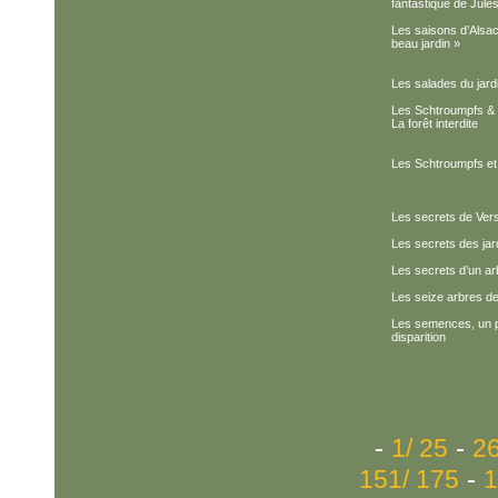
fantastique de Jule
Les saisons d’Alsace
beau jardin »
Les salades du jardi
Les Schtroumpfs & le 
La forêt interdite
Les Schtroumpfs et l
Les secrets de Vers
Les secrets des jar
Les secrets d’un ar
Les seize arbres d
Les semences, un pa
disparition
-
-
1/ 25
26
-
151/ 175
1