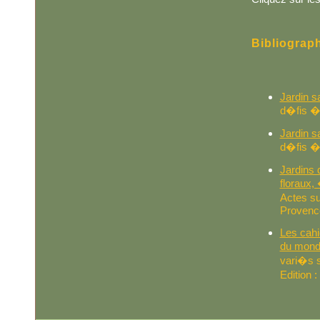
Bibliograp
Jardin s
d�fis 
Jardin s
d�fis 
Jardins
floraux,
Actes s
Provenc
Les cah
du mond
vari�s s
Edition 