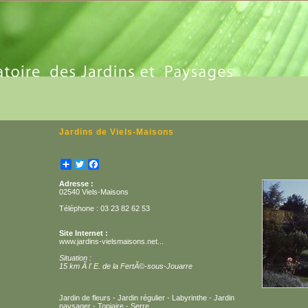
Jardins de Viels-Maisons
Partager
Twitter
Facebook
Adresse :
02540 Viels-Maisons
Téléphone : 03 23 82 62 53
Site Internet :
www.jardins-vielsmaisons.net...
Situation :
15 km Ã l' E. de la FertÃ©-sous-Jouarre
Jardin de fleurs - Jardin régulier - Labyrinthe - Jardin
paysager - Topiaire - Serre