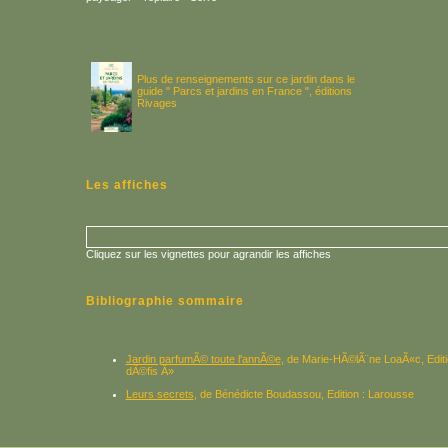
Plus de renseignements sur ce jardin dans le
guide " Parcs et jardins en France ", éditions
Rivages
Les affiches
Cliquez sur les vignettes pour agrandir les affiches
Bibliographie sommaire
Jardin parfumÃ© toute l'annÃ©e
, de Marie-HÃ©lÃ¨ne LoaÃ«c, Editio
dÃ©fis Â»
Leurs secrets
, de Bénédicte Boudassou, Edition : Larousse