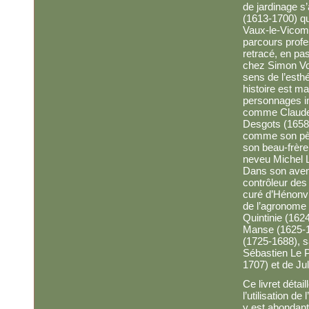
de jardinage s
(1613-1700) qui
Vaux-le-Vicomt
parcours profe
retracé, en pa
chez Simon Vou
sens de l’esth
histoire est m
personnages i
comme Claude 
Desgots (1658-
comme son pèr
son beau-frère
neveu Michel 
Dans son aventu
contrôleur des 
curé d’Hénonvi
de l’agronome e
Quintinie (162
Manse (1625-17
(1725-1688), sa
Sébastien Le P
1707) et de Ju
Ce livret détai
l’utilisation de
y est abondant