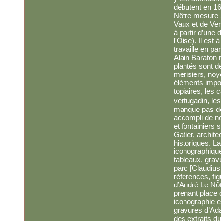
débutent en 16
Nôtre mesure 
Vaux et de Vers
à partir d’une 
l'Oise). Il est 
travaille en par
Alain Baraton r
plantés sont de
merisiers, noye
éléments impo
topiaires, les 
vertugadin, les
manque pas de
accompli de nos
et fontainiers 
Gatier, archit
historiques. La
iconographiqu
tableaux, grav
parc [Claudius
références, fig
d’André Le Nôt
prenant place 
iconographie 
gravures d’Ad
des extraits d