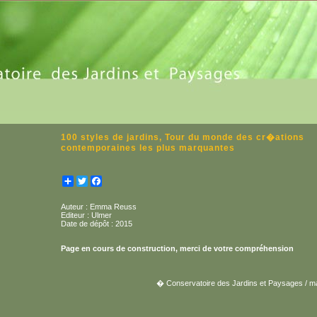
100 styles de jardins, Tour du monde des cr�ations
contemporaines les plus marquantes
Partager
Twitter
Facebook
Auteur : Emma Reuss
Editeur : Ulmer
Date de dépôt : 2015
Page en cours de construction, merci de votre compréhension
� Conservatoire des Jardins et Paysages / m