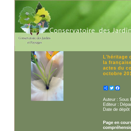
L’héritage 
la français
actes du co
octobre 20
Partager
Twitter
Facebo
Auteur : Sous l
Editeur : Dép
Date de dépôt 
Page en cours
compréhensi