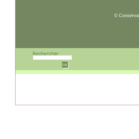
© Conservat
w