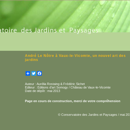
André Le Nôtre à Vaux-le-Vicomte, un nouvel art des
jardins
Partager
Twitter
Facebook
Auteur : Aurélia Rostaing & Frédéric Sichet
Editeur : Editions d'art Somogy / Château de Vaux-le-Vicomte
Date de dépôt : mai 2013
Page en cours de construction, merci de votre compréhension
© Conservatoire des Jardins et Paysages / mai 20