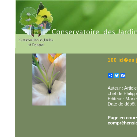
100 id�es 
Partager
Twitter
Facebo
Auteur : Artic
chef de Philip
Editeur : Mari
Date de dépôt 
Page en cours
compréhensi