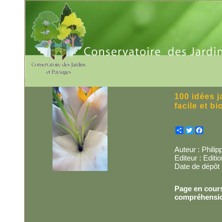
100 idées j
facile et bi
Partager
Twitter
Facebo
Auteur : Phili
Editeur : Editi
Date de dépôt 
Page en cours
compréhensi