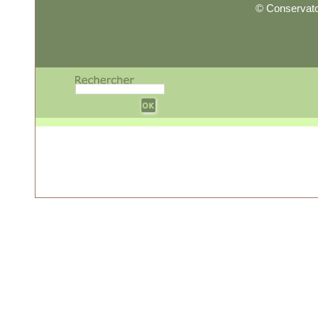
© Conservato
w